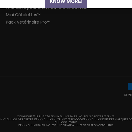
Friandises pour chiens au foie et plus
Friandises pour chats au foie et au miel
Mini Côtelettes™
Pack Vétérinaire Pro™
© 20
COPYRIGHT © 1991-2024 BENNY BULLYS SALES INC. TOUS DROITS RÉSERVÉS.
ENNY BULLYS LIVER CHOPS, BENNY BULLYS NUTRIMIX ET LE LOGO BENNY BULLYS SONT DES MARQUES D
BULLYS SALES INC.
BENNY BULLYS SALES INC. EST UNE FILIALE À 100 % DE SS PROMOTECH INC.