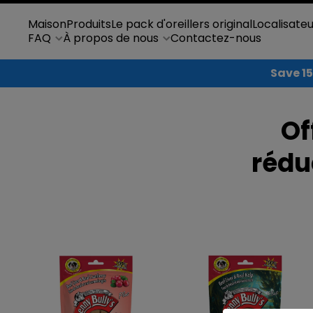
Ignorer et passer au contenu
Maison
Produits
Le pack d'oreillers original
Localisate
FAQ
À propos de nous
Contactez-nous
Save 15
Of
rédu