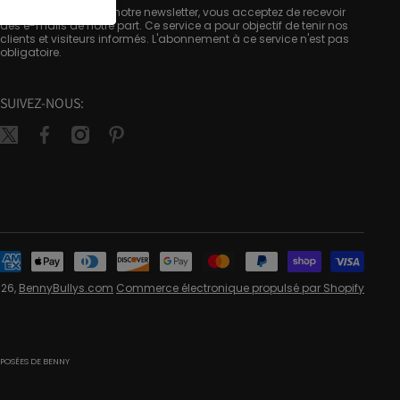
En vous abonnant à notre newsletter, vous acceptez de recevoir
des e-mails de notre part. Ce service a pour objectif de tenir nos
clients et visiteurs informés. L'abonnement à ce service n'est pas
obligatoire.
SUIVEZ-NOUS:
twittercom/bennybullys
facebookcom/bennybullys
instagramcom/bennybullys/
pinterestca/bennybullys/
Mo
26,
BennyBullys.com
Commerce électronique propulsé par Shopify
paie
ÉPOSÉES DE BENNY