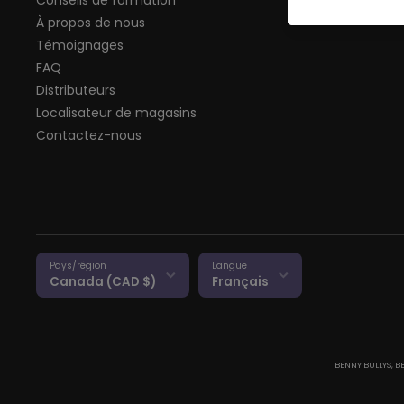
Conseils de formation
À propos de nous
Témoignages
FAQ
Distributeurs
Localisateur de magasins
Contactez-nous
Pays/région
Langue
Canada (CAD $)
Français
BENNY BULLYS, B