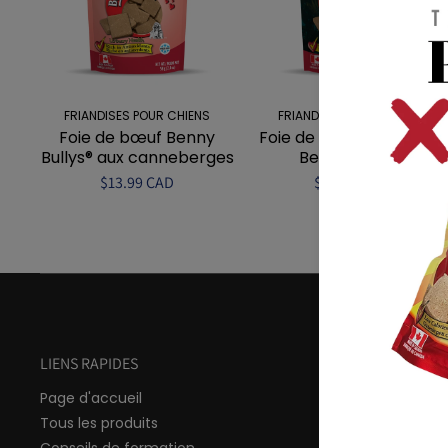
FRIANDISES POUR CHIENS
FRIANDISES POUR CHIENS
Foie de bœuf Benny
Foie de bœuf et varech
Bullys® aux canneberges
Benny Bullys®
$13.99 CAD
$13.99 CAD
LIENS RAPIDES
Page d'accueil
Tous les produits