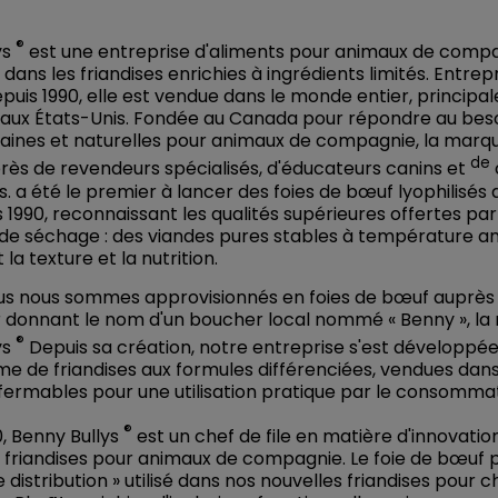
®
ys
est une entreprise d'aliments pour animaux de comp
 dans les friandises enrichies à ingrédients limités. Entrep
epuis 1990, elle est vendue dans le monde entier, princip
aux États-Unis. Fondée au Canada pour répondre au bes
 saines et naturelles pour animaux de compagnie, la marq
de
rès de revendeurs spécialisés, d'éducateurs canins et
s.
a été le premier à lancer des foies de bœuf lyophilisés
1990, reconnaissant les qualités supérieures offertes par
de séchage : des viandes pures stables à température a
la texture et la nutrition.
ous nous sommes approvisionnés en foies de bœuf auprès
eur donnant le nom d'un boucher local nommé « Benny », l
®
ys
Depuis sa création, notre entreprise s'est développé
e de friandises aux formules différenciées, vendues dan
fermables pour une utilisation pratique par le consomma
®
0, Benny Bullys
est un chef de file en matière d'innovatio
 friandises pour animaux de compagnie. Le foie de bœuf pu
distribution » utilisé dans nos nouvelles friandises pour c