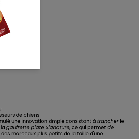
e
sseurs de chiens
rmulé une innovation simple consistant à
trancher
le
 la
gaufrette plate Signature,
ce qui permet
de
des morceaux plus petits de la taille d'une