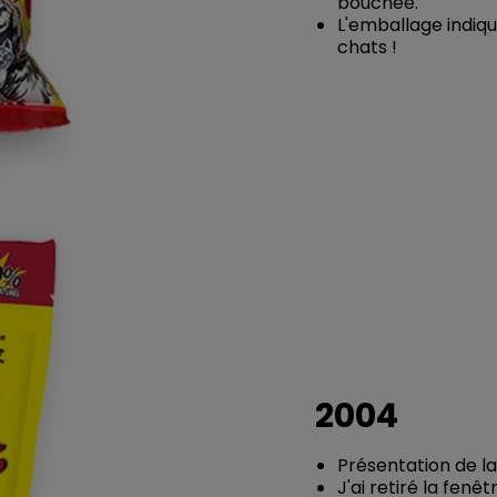
bouchée.
L'emballage indiqu
chats !
2004
Présentation de l
J'ai retiré la fen