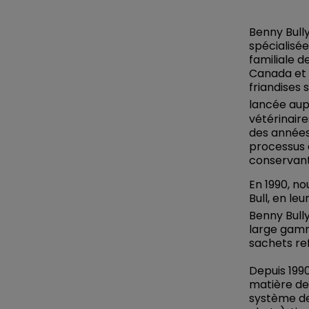
Benny Bull
spécialisée
familiale d
Canada et 
friandises
lancée aup
vétérinaire
des années 
processus 
conservant 
En 1990, n
Bull, en l
Benny Bull
large gamm
sachets re
Depuis 199
matière de
système de 