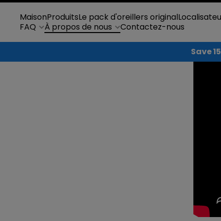
Ignorer et passer au contenu
Maison
Produits
Le pack d'oreillers original
Localisate
FAQ
À propos de nous
Contactez-nous
Save 15