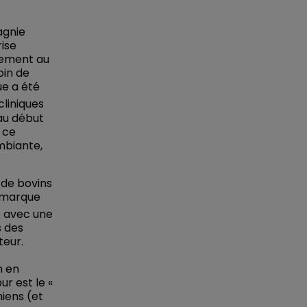
agnie
rise
alement au
oin de
ue a été
cliniques
 au début
 ce
mbiante,
 de bovins
a marque
e avec une
s des
teur.
n en
r est le «
hiens (et