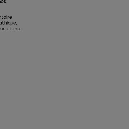
nos
ntaire
athique,
es clients