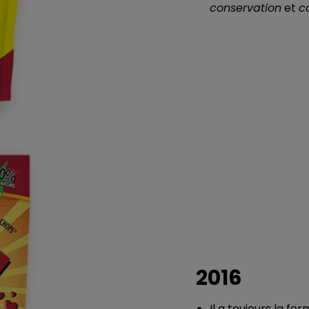
conservation
et
c
2016
Il a toujours la fe