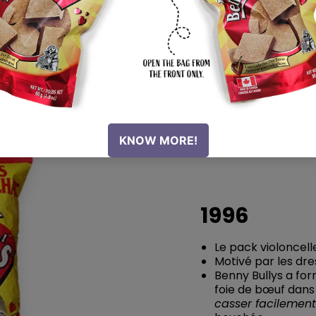
1996
Le pack violoncell
Motivé par les dre
Benny Bullys a fo
foie de bœuf dans
casser facilement