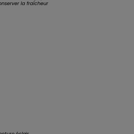
onserver la fraîcheur
rmeture éclair