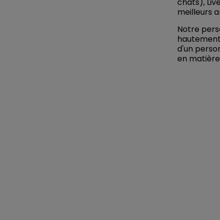
chats), Liv
meilleurs 
Notre pers
hautement 
d'un perso
en matière