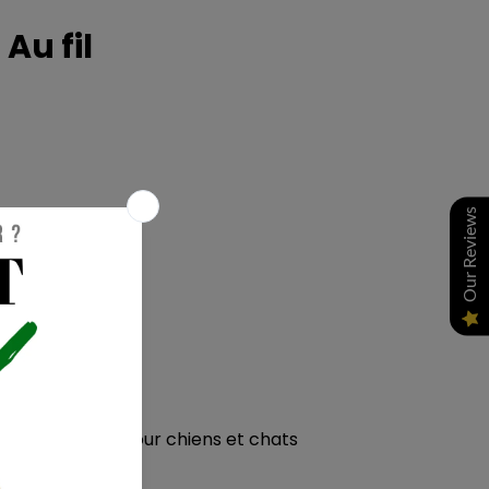
Au fil
®
Our Reviews
tte de foie
aille d'une main pour chiens et chats
- Foie de bœuf