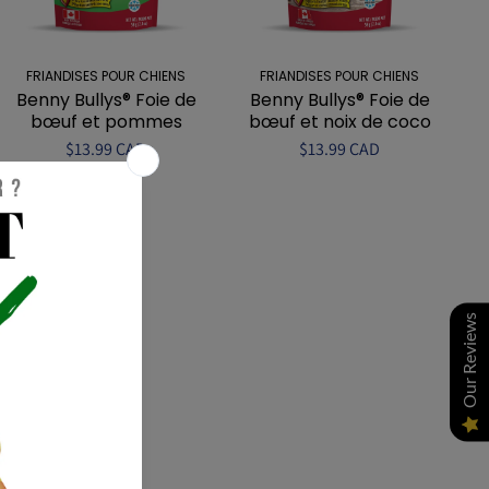
FRIANDISES POUR CHIENS
FRIANDISES POUR CHIENS
Benny Bullys® Foie de
Benny Bullys® Foie de
bœuf et pommes
bœuf et noix de coco
$13.99 CAD
$13.99 CAD
Our Reviews