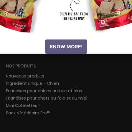
de Benny...
$13.99 CAD
$13.99 CAD
NOS PRODUITS
Nouveaux produits
Ingrédient unique - Chien
Friandises pour chiens au foie et plus
Friandises pour chats au foie et au miel
Mini Côtelettes™
Pack Vétérinaire Pro™