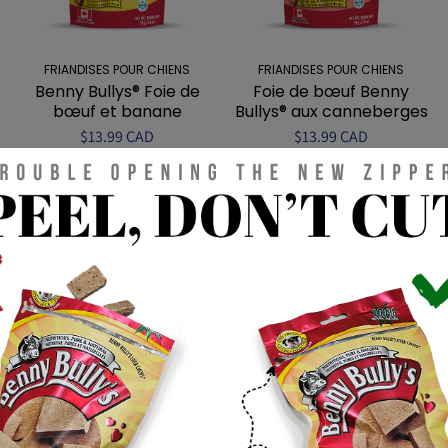
FRIANDISES POUR CHIENS
FRIANDISES POUR CHIENS
Benny Bullys® Foie de
Foie de bœuf Benny
bœuf et banane
Bullys® aux canneberges
$13.99 CAD
$13.99 CAD
FRIANDISES POUR CHIENS
FRIANDISES POUR CHIENS
Foie de bœuf et varech
Foie de bœuf et
Benny Bullys®
champignons shiitake