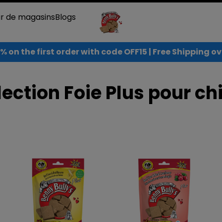
ur de magasins
Blogs
% on the first order with code OFF15 | Free Shipping 
lection Foie Plus pour ch