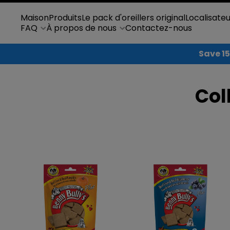
Ignorer et passer au contenu
Maison
Produits
Le pack d'oreillers original
Localisate
FAQ
À propos de nous
Contactez-nous
Save 15
Col