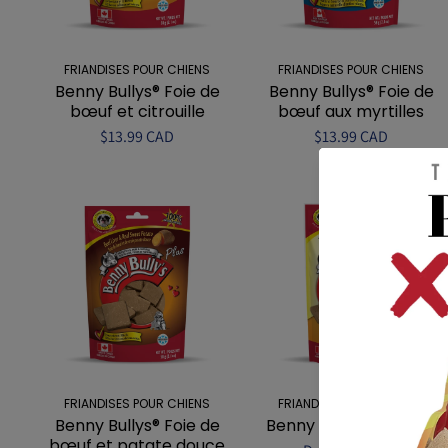
FRIANDISES POUR CHIENS
FRIANDISES POUR CHIENS
Benny Bullys® Foie de
Benny Bullys® Foie de
bœuf et citrouille
bœuf aux myrtilles
$13.99 CAD
$13.99 CAD
FRIANDISES POUR CHIENS
FRIANDISES POUR CHIENS
Benny Bullys® Foie de
Benny Bullys NutriMix®
bœuf et patate douce