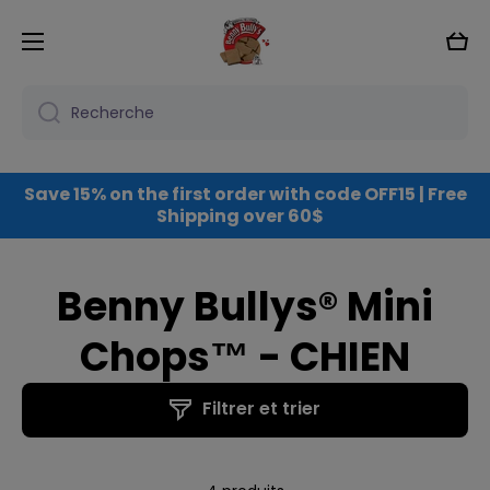
Ignorer et passer au contenu
Pani
Recherche
Save 15% on the first order with code OFF15 | Free
Shipping over 60$
Benny Bullys® Mini
Chops™ - CHIEN
Filtrer et trier