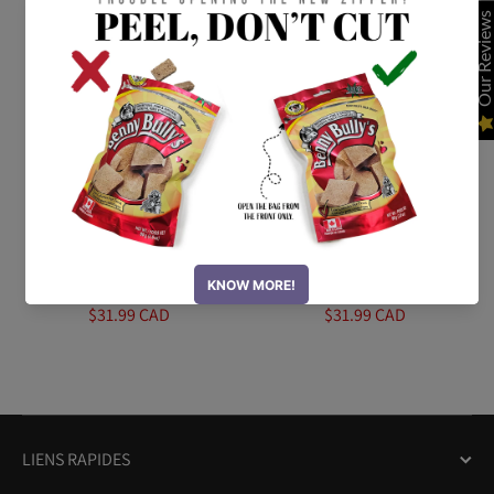
Our Reviews
FRIANDISES POUR CHIENS
FRIANDISES POUR CHIENS
Benny Bullys® Mini
Benny Bullys® Mini
Chops™ Foie et
Chops™ Foie et Citrouille
myrtilles, ...
...
$65.88 CAD
$65.88 CAD
$31.99 CAD
$31.99 CAD
LIENS RAPIDES